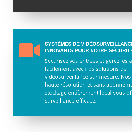

SYSTÈMES DE VIDÉOSURVEILLANC
INNOVANTS POUR VOTRE SÉCURIT
Sécurisez vos entrées et gérez les 
facilement avec nos solutions de
vidéosurveillance sur mesure. No
haute résolution et sans abonneme
stockage entièrement local vous of
surveillance efficace.